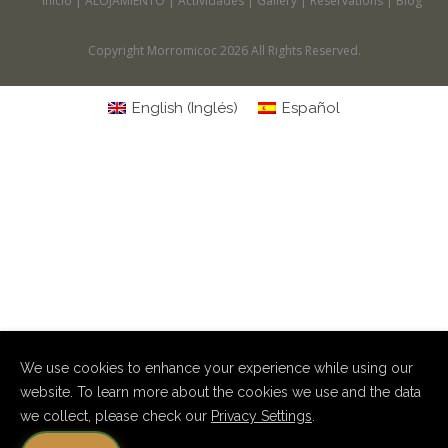
Inicio
ALOJAMIENTO
Actividades
Gallery
Reservations
Blog
Copyright Morromicoc 2026 All Rights Reserved.
English
(
Inglés
)
Español
We use cookies to enhance your experience while using our
website. To learn more about the cookies we use and the data
we collect, please check our
Privacy Settings
.